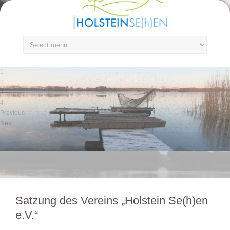
1
2
3
4
Previous
Next
Satzung des Vereins „Holstein Se(h)en
e.V.“