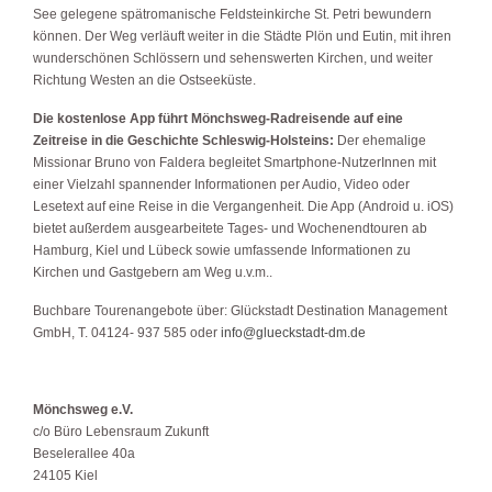
See gelegene spätromanische Feldsteinkirche St. Petri bewundern
können. Der Weg verläuft weiter in die Städte Plön und Eutin, mit ihren
wunderschönen Schlössern und sehenswerten Kirchen, und weiter
Richtung Westen an die Ostseeküste.
Die kostenlose App führt Mönchsweg-Radreisende auf eine
Zeitreise in die Geschichte Schleswig-Holsteins:
Der ehemalige
Missionar Bruno von Faldera begleitet Smartphone-NutzerInnen mit
einer Vielzahl spannender Informationen per Audio, Video oder
Lesetext auf eine Reise in die Vergangenheit. Die App (Android u. iOS)
bietet außerdem ausgearbeitete Tages- und Wochenendtouren ab
Hamburg, Kiel und Lübeck sowie umfassende Informationen zu
Kirchen und Gastgebern am Weg u.v.m..
Buchbare Tourenangebote über: Glückstadt Destination Management
GmbH, T. 04124- 937 585 oder
info@glueckstadt-dm.de
Mönchsweg e.V.
c/o Büro Lebensraum Zukunft
Beselerallee 40a
24105 Kiel