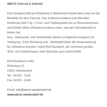
WIECK Fahrrad & Zubehör
Das Fachgeschäft am Röterberg in Wankendorf bietet alles rund um die
Mobilität mit dem Fahrrad. Das Sortiment umfasst vom kleinsten
Kinderrad über City-, Cross- und Trekkingräder bis zu Rennmaschinen
und Elektro-Bikes (Pedelecs) nahezu alles, was der Fahrradmarkt zu
bieten hat.
Neu-, Gebraucht- und Verleihräder stehen im täglichen Angebot zur
Verfügung. „Fach-Beratung und –Werkstatt bilden die Voraussetzung
für zufriedene Kunden“ meint Rolf Gundlach, der mit einem großen
Teile- und Zubehörlager viele Wünsche gern sofort erfüllt.
Rolf Gundlach e.Kfm.
Röterberg 15
24601 Wankendorf
Tel.: 04326 - 1244
Fax: 04326 - 2446
Email:
info@wieck-wankendorf.de
www.wieck-wankendorf.de