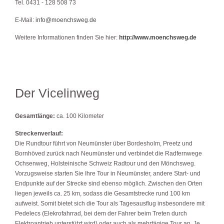
Tel. 0431 - 128 508 73
E-Mail:
info@moenchsweg.de
Weitere Informationen finden Sie hier:
http://www.moenchsweg.de
Der Vicelinweg
Gesamtlänge:
ca. 100 Kilometer
Streckenverlauf:
Die Rundtour führt von Neumünster über Bordesholm, Preetz und
Bornhöved zurück nach Neumünster und verbindet die Radfernwege
Ochsenweg, Holsteinische Schweiz Radtour und den Mönchsweg.
Vorzugsweise starten Sie Ihre Tour in Neumünster, andere Start- und
Endpunkte auf der Strecke sind ebenso möglich. Zwischen den Orten
liegen jeweils ca. 25 km, sodass die Gesamtstrecke rund 100 km
aufweist. Somit bietet sich die Tour als Tagesausflug insbesondere mit
Pedelecs (Elekrofahrrad, bei dem der Fahrer beim Treten durch
Elektroantrieb unterstützt wird) oder auch als mehrtägige Tour an. Je